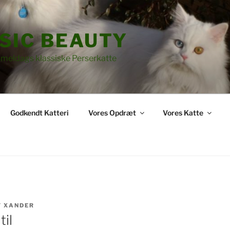
SIC BEAUTY
meldags klassiske Perserkatte
Godkendt Katteri
Vores Opdræt
Vores Katte
F
XANDER
il