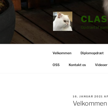
Videre
til
indhold
CLAS
Opdræt af gam
Velkommen
Diplomopdræt
OSS
Kontakt os
Videoer
UDGIVET
16. JANUAR 2021
A
DEN
Velkommen t