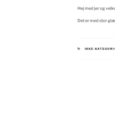
Hej med jer og velk
Det er med stor gl
KATEGORIER
IKKE-KATEGORI
Indlægsnavi