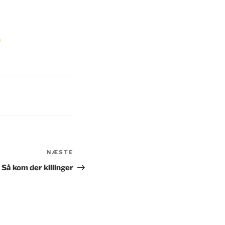
NÆSTE
Næste
indlæg
Så kom der killinger