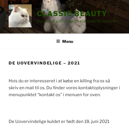
Videre
til
CLASSIC BEAUTY
indhold
Opdræt af gammeldags klassiske Perserkatte
Menu
DE UOVERVINDELIGE – 2021
Hvis du er interesseret i at købe en killing fra os så
skriv en mail til os. Du finder vores kontaktoplysninger i
menupunktet “kontakt os” i menuen for oven.
De Uovervindelige kuldet er født den 18. juni 2021