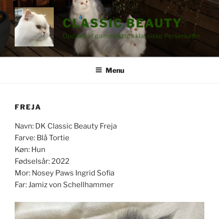
Videre
til
CLASSIC BEAUTY
indhold
Opdræt af gammeldags klassiske Perserkatte
Menu
FREJA
Navn: DK Classic Beauty Freja
Farve: Blå Tortie
Køn: Hun
Fødselsår: 2022
Mor: Nosey Paws Ingrid Sofia
Far: Jamiz von Schellhammer